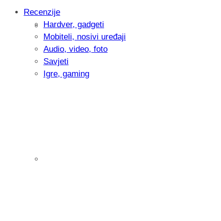
Recenzije
Hardver, gadgeti
Intervju: Goran Jović, fotograf - Hrvatsk
Mobiteli, nosivi uređaji
Audio, video, foto
Savjeti
Igre, gaming
Pitamo vas: Koliko često koristite AI al