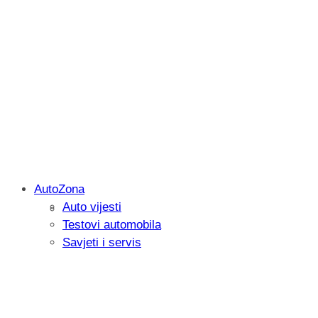
AutoZona
Auto vijesti
Savjetujemo: Što učiniti kada vaš iPad 
Testovi automobila
Savjeti i servis