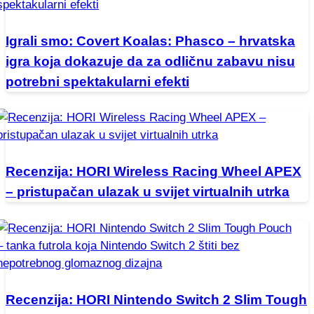
Igrali smo: Covert Koalas: Phasco – hrvatska
igra koja dokazuje da za odličnu zabavu nisu
potrebni spektakularni efekti
Recenzija: HORI Wireless Racing Wheel APEX
– pristupačan ulazak u svijet virtualnih utrka
Recenzija: HORI Nintendo Switch 2 Slim Tough