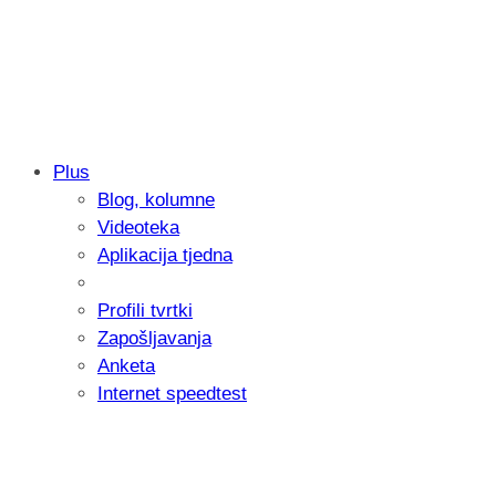
Plus
Blog, kolumne
Samsung otkrio kako je nastajala nova 
Videoteka
donijelo tanje i izdržljivije preklopne ur
Aplikacija tjedna
Profili tvrtki
Zapošljavanja
Anketa
Internet speedtest