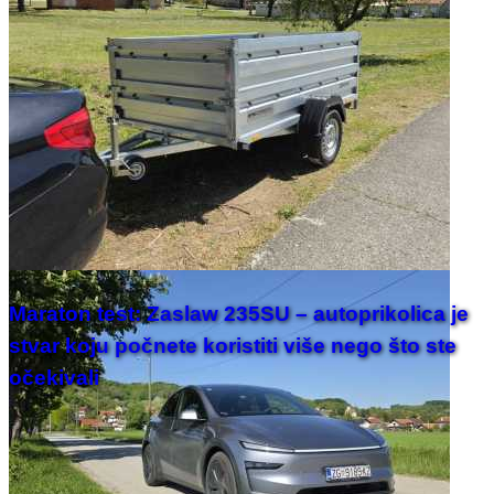
Maraton test: Zaslaw 235SU – autoprikolica je
stvar koju počnete koristiti više nego što ste
očekivali