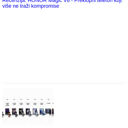
Recenzija: HONOR Magic V6 - Preklopni telefon koji
više ne traži kompromise