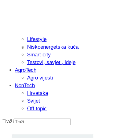
Lifestyle
Niskoenergetska kuća
Isprobali smo: Thermostar Avantgarde 
Smart city
Testovi, savjeti, ideje
AgroTech
Agro vijesti
NonTech
Hrvatska
Svijet
Off topic
Traži
Recenzija: Einhell Professional CP-EP 