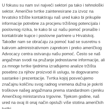
U fokusu su nam svi najveći sektori pa tako i tehnološki
sektor. Američke tvrtke zainteresirane za izvoz na
hrvatsko tržište kontaktiraju naš ured kako bi prikupile
informacije potrebne za procjenu tržišnog potencijala i
poslovnog rizika, te kako bi uz našu pomoć pronašle i
kontaktirale kupce i poslovne partnere u Hrvatskoj.
Također nam se obraćaju za pomoć kad se susretnu s
kakvom administrativnom zaprekom i preko američkog
Advocacy centra ostvaruju našu pomoć. Često se naš
angažman svodi na pružanje jednostavne informacije, ali
za mnoge tvrtke tjednima izrađujemo analize tržišta
posebno za njihov proizvod ili uslugu, te dogovaramo
sastanke i prezentacije. Tvrtka kojoj posvećujemo
značajnu količinu svog radnog vremena dužna je pokriti
troškove našeg angažmana prema standardnom cjeniku
Američkog ministarstva trgovine. Tijekom godine, naš
ured na ovaj ili onaj način opsluži više stotina američkih
tvrtki.