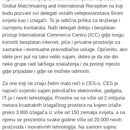
Global Matchmaking and International Reception na koji
budu pozvani svi delegati ostalih veleposlanstava širom
svijeta kao i izlagači. To je odlična prilika za druženje i
razmjenu kontakata. Naši delegati dobiju i besplatan
pristup International Commerce Centru (ICC) gdje mogu
koristiti besplatan internet, piće i privatne prostorije za
sastanke i eventualne prevodilačke usluge. Općenito, ako
idete prvi put na tako veliki sajam, dobro je da ste dio
neke grupe radi lakšega snalaženja i da postoji mjesto
gdje pripadate i gdje se možete odmoriti.
Za one koji ne znaju želim malo reći o CES-u. CES je
najveći svjetski sajam potrošačke elektronike, gadgeta,
IT-ja i novih tehnologija. Prostire se na više od 2 milijuna
metara kvadratnih izlagačkog prostora na kojem izlaže
preko 3.800 izlagača iz više od 150 zemalja svijeta, a na
njemu se prezentira svake godine više od 20.000 novih
proizvoda i inovativnih tehnologija. Na samom sajmu