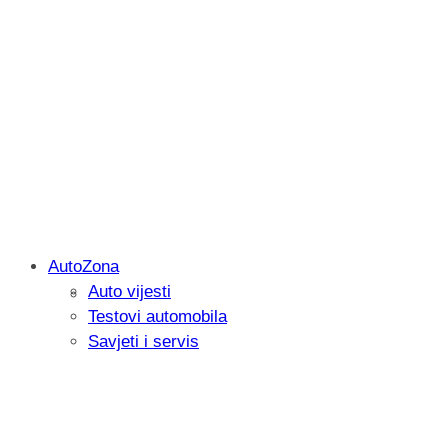
AutoZona
Auto vijesti
Savjetujemo: Što učiniti kada vaš iPad 
Testovi automobila
Savjeti i servis