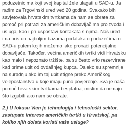
poduzetnicima koji svoj kapital žele ulagati u SAD-u. Ja
radim za Trgovinski ured već 20 godina. Svakako bih
savjetovala hrvatskim tvrtkama da nam se obrate za
pomoć pri potrazi za američkim dobavljačima proizvoda i
usluga, kao i pri uspostavi kontakata s njima. Naš ured
ima pristup najboljim bazama podataka o poduzećima u
SAD-u putem kojih možemo lako pronaći potencijalne
dobavljače. Također, većina američkih tvrtki vidi Hrvatsku
kao malo i nepoznato tržište, pa su često vrlo rezervirane
kad prime upit od ovdašnjeg kupca. Daleko su spremnije
na suradnju ako im taj upit stigne preko Američkog
veleposlanstva u koje imaju puno povjerenje. Sva je naša
pomoć hrvatskim tvrtkama besplatna, mislim da nemaju
što izgubiti ako nam se obrate.
2.) U fokusu Vam je tehnologija i tehnološki sektor,
zastupate interese američkih tvrtki u Hrvatskoj, pa
koliko njih doista koristi vaše usluge?