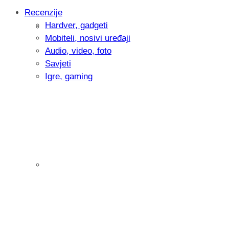
Recenzije
Hardver, gadgeti
Intervju: Goran Jović, fotograf - Hrvatsk
Mobiteli, nosivi uređaji
Audio, video, foto
Savjeti
Igre, gaming
Pitamo vas: Koliko često koristite AI al