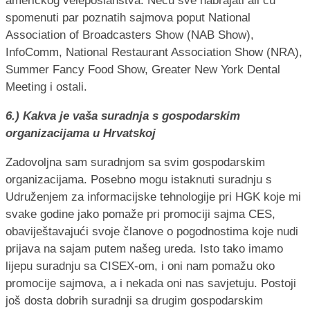
američkog veleposlanstva. Neću sve nabrajati ali ću
spomenuti par poznatih sajmova poput National
Association of Broadcasters Show (NAB Show),
InfoComm, National Restaurant Association Show (NRA),
Summer Fancy Food Show, Greater New York Dental
Meeting i ostali.
6.) Kakva je vaša suradnja s gospodarskim
organizacijama u Hrvatskoj
Zadovoljna sam suradnjom sa svim gospodarskim
organizacijama. Posebno mogu istaknuti suradnju s
Udruženjem za informacijske tehnologije pri HGK koje mi
svake godine jako pomaže pri promociji sajma CES,
obaviještavajući svoje članove o pogodnostima koje nudi
prijava na sajam putem našeg ureda. Isto tako imamo
lijepu suradnju sa CISEX-om, i oni nam pomažu oko
promocije sajmova, a i nekada oni nas savjetuju. Postoji
još dosta dobrih suradnji sa drugim gospodarskim