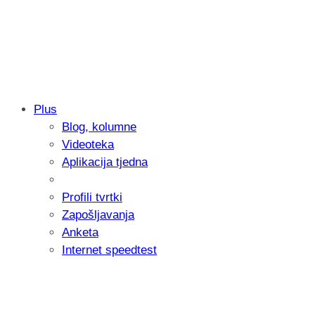
Plus
Blog, kolumne
Samsung otkrio kako je nastajala nova 
Videoteka
donijelo tanje i izdržljivije preklopne ur
Aplikacija tjedna
Profili tvrtki
Zapošljavanja
Anketa
Internet speedtest