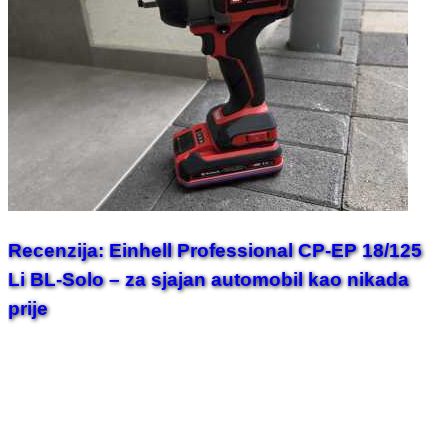
Recenzija: Einhell Professional CP-EP 18/125
Li BL-Solo – za sjajan automobil kao nikada
prije