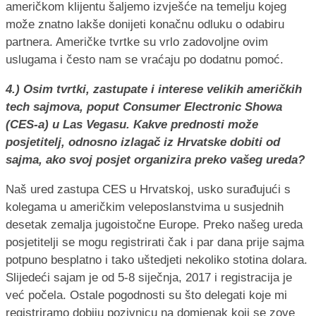
američkom klijentu šaljemo izvješće na temelju kojeg
može znatno lakše donijeti konačnu odluku o odabiru
partnera. Američke tvrtke su vrlo zadovoljne ovim
uslugama i često nam se vraćaju po dodatnu pomoć.
4.) Osim tvrtki, zastupate i interese velikih američkih
tech sajmova, poput Consumer Electronic Showa
(CES-a) u Las Vegasu. Kakve prednosti može
posjetitelj, odnosno izlagač iz Hrvatske dobiti od
sajma, ako svoj posjet organizira preko vašeg ureda?
Naš ured zastupa CES u Hrvatskoj, usko surađujući s
kolegama u američkim veleposlanstvima u susjednih
desetak zemalja jugoistočne Europe. Preko našeg ureda
posjetitelji se mogu registrirati čak i par dana prije sajma
potpuno besplatno i tako uštedjeti nekoliko stotina dolara.
Slijedeći sajam je od 5-8 siječnja, 2017 i registracija je
već počela. Ostale pogodnosti su što delegati koje mi
registriramo dobiju pozivnicu na domjenak koji se zove