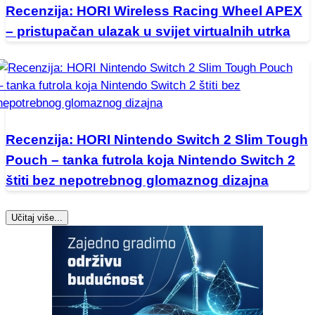
Recenzija: HORI Wireless Racing Wheel APEX
– pristupačan ulazak u svijet virtualnih utrka
Recenzija: HORI Nintendo Switch 2 Slim Tough
Pouch – tanka futrola koja Nintendo Switch 2
štiti bez nepotrebnog glomaznog dizajna
Učitaj više...