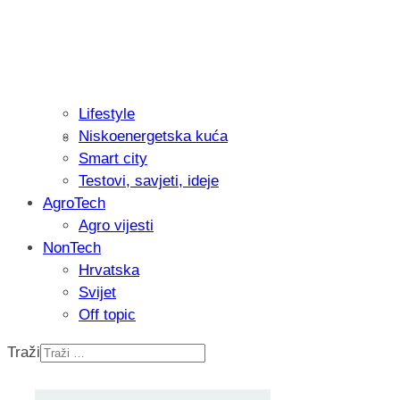
Lifestyle
Niskoenergetska kuća
Isprobali smo: Thermostar Avantgarde 
Smart city
Testovi, savjeti, ideje
AgroTech
Agro vijesti
NonTech
Hrvatska
Svijet
Off topic
Traži
Recenzija: Einhell Professional CP-EP 