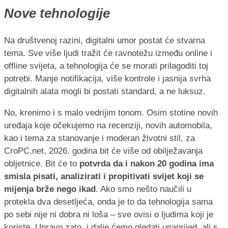
Nove tehnologije
Na društvenoj razini, digitalni umor postat će stvarna
tema. Sve više ljudi tražit će ravnotežu između online i
offline svijeta, a tehnologija će se morati prilagoditi toj
potrebi. Manje notifikacija, više kontrole i jasnija svrha
digitalnih alata mogli bi postati standard, a ne luksuz.
No, krenimo i s malo vedrijim tonom. Osim stotine novih
uređaja koje očekujemo na recenziji, novih automobila,
kao i tema za stanovanje i moderan životni stil, za
CroPC.net, 2026. godina bit će više od obilježavanja
obljetnice. Bit će to
potvrda da i nakon 20 godina ima
smisla pisati, analizirati i propitivati svijet koji se
mijenja brže nego ikad
. Ako smo nešto naučili u
protekla dva desetljeća, onda je to da tehnologija sama
po sebi nije ni dobra ni loša – sve ovisi o ljudima koji je
koriste. Upravo zato, i dalje ćemo gledati unaprijed, ali s