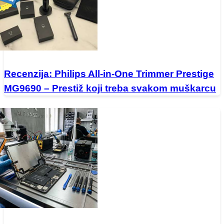
Recenzija: Philips All-in-One Trimmer Prestige
MG9690 – Prestiž koji treba svakom muškarcu