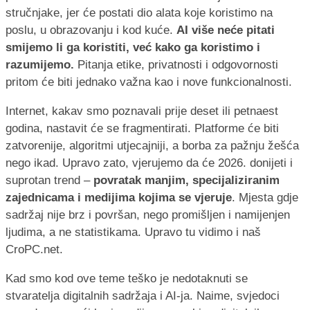
stručnjake, jer će postati dio alata koje koristimo na
poslu, u obrazovanju i kod kuće.
AI više neće pitati
smijemo li ga koristiti, već kako ga koristimo i
razumijemo.
Pitanja etike, privatnosti i odgovornosti
pritom će biti jednako važna kao i nove funkcionalnosti.
Internet, kakav smo poznavali prije deset ili petnaest
godina, nastavit će se fragmentirati. Platforme će biti
zatvorenije, algoritmi utjecajniji, a borba za pažnju žešća
nego ikad. Upravo zato, vjerujemo da će 2026. donijeti i
suprotan trend –
povratak manjim, specijaliziranim
zajednicama i medijima kojima se vjeruje
. Mjesta gdje
sadržaj nije brz i površan, nego promišljen i namijenjen
ljudima, a ne statistikama. Upravo tu vidimo i naš
CroPC.net.
Kad smo kod ove teme teško je nedotaknuti se
stvaratelja digitalnih sadržaja i AI-ja. Naime, svjedoci