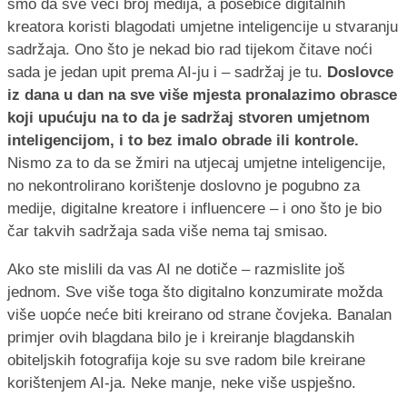
smo da sve veći broj medija, a posebice digitalnih
kreatora koristi blagodati umjetne inteligencije u stvaranju
sadržaja. Ono što je nekad bio rad tijekom čitave noći
sada je jedan upit prema AI-ju i – sadržaj je tu.
Doslovce
iz dana u dan na sve više mjesta pronalazimo obrasce
koji upućuju na to da je sadržaj stvoren umjetnom
inteligencijom, i to bez imalo obrade ili kontrole.
Nismo za to da se žmiri na utjecaj umjetne inteligencije,
no nekontrolirano korištenje doslovno je pogubno za
medije, digitalne kreatore i influencere – i ono što je bio
čar takvih sadržaja sada više nema taj smisao.
Ako ste mislili da vas AI ne dotiče – razmislite još
jednom. Sve više toga što digitalno konzumirate možda
više uopće neće biti kreirano od strane čovjeka. Banalan
primjer ovih blagdana bilo je i kreiranje blagdanskih
obiteljskih fotografija koje su sve radom bile kreirane
korištenjem AI-ja. Neke manje, neke više uspješno.