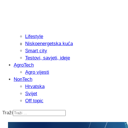
Lifestyle
Niskoenergetska kuća
Recenzija: Philips All-in-One Trimmer 
Smart city
muškarcu
Testovi, savjeti, ideje
AgroTech
Agro vijesti
NonTech
Hrvatska
Svijet
Off topic
Traži
Isprobali smo: Thermostar Avantgarde 