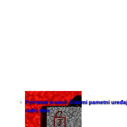
Povratak u ured: Xiaomi pametni uređaji z
radni dan