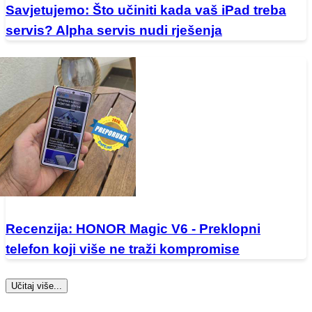
Savjetujemo: Što učiniti kada vaš iPad treba
servis? Alpha servis nudi rješenja
Recenzija: HONOR Magic V6 - Preklopni
telefon koji više ne traži kompromise
Učitaj više...