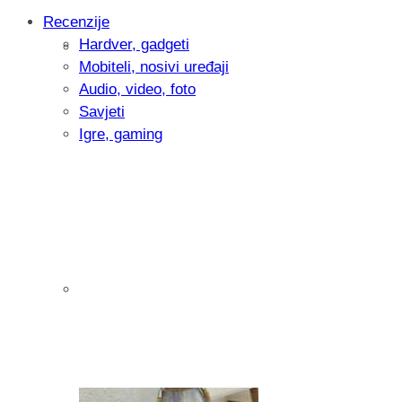
Recenzije
Hardver, gadgeti
Intervju: Goran Jović, fotograf - Hrvatsk
Mobiteli, nosivi uređaji
Audio, video, foto
Savjeti
Igre, gaming
Pitamo vas: Koliko često koristite AI al