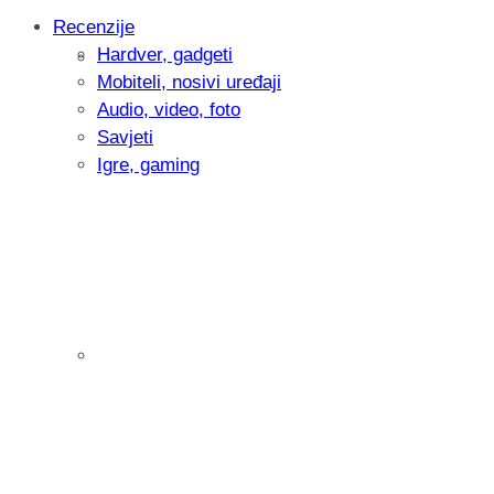
Recenzije
Hardver, gadgeti
Intervju: Goran Jović, fotograf - Hrvatsk
Mobiteli, nosivi uređaji
Audio, video, foto
Savjeti
Igre, gaming
Pitamo vas: Koliko često koristite AI al