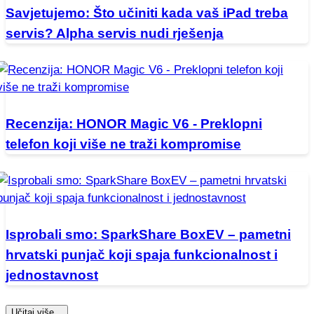
Savjetujemo: Što učiniti kada vaš iPad treba
servis? Alpha servis nudi rješenja
Recenzija: HONOR Magic V6 - Preklopni
telefon koji više ne traži kompromise
Isprobali smo: SparkShare BoxEV – pametni
hrvatski punjač koji spaja funkcionalnost i
jednostavnost
Učitaj više...