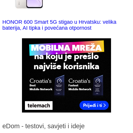
HONOR 600 Smart 5G stigao u Hrvatsku: velika
baterija, AI tipka i povećana otpornost
eDom - testovi, savjeti i ideje