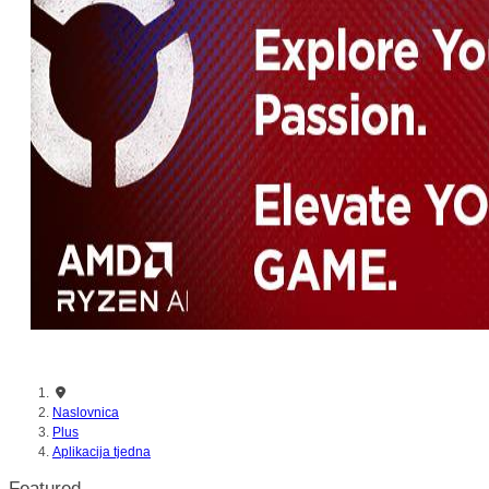
nikada prije
Naslovnica
Plus
Aplikacija tjedna
Featured