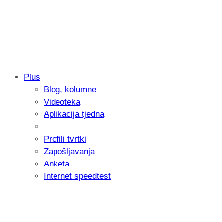
Plus
Blog, kolumne
Samsung otkrio kako je nastajala nova 
Videoteka
donijelo tanje i izdržljivije preklopne ur
Aplikacija tjedna
Profili tvrtki
Zapošljavanja
Anketa
Internet speedtest