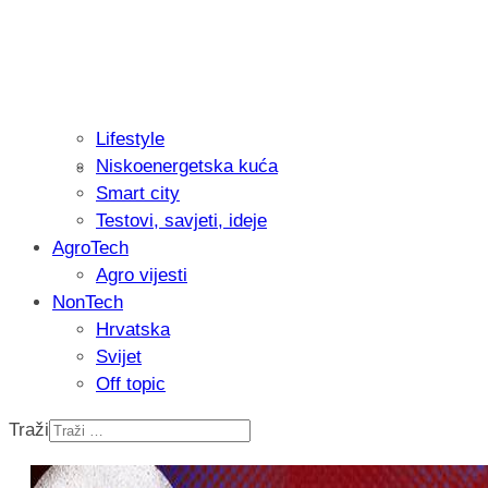
Lifestyle
Niskoenergetska kuća
Isprobali smo: Thermostar Avantgarde 
Smart city
Testovi, savjeti, ideje
AgroTech
Agro vijesti
NonTech
Hrvatska
Svijet
Off topic
Traži
Recenzija: Einhell Professional CP-EP 