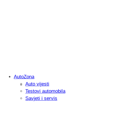
AutoZona
Auto vijesti
Savjetujemo: Što učiniti kada vaš iPad 
Testovi automobila
Savjeti i servis