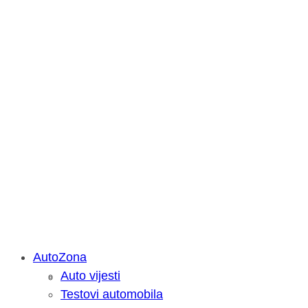
AutoZona
Auto vijesti
Savjetujemo: Što učiniti kada vaš iPa
Testovi automobila