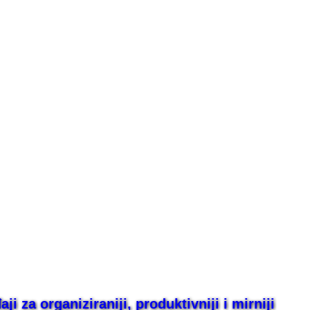
i za organiziraniji, produktivniji i mirniji