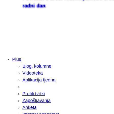
radni dan
Plus
Blog, kolumne
Samsung otkrio kako je nastajala nov
Videoteka
razvoja donijelo tanje i izdržljivije p
Aplikacija tjedna
Profili tvrtki
Zapošljavanja
Anketa