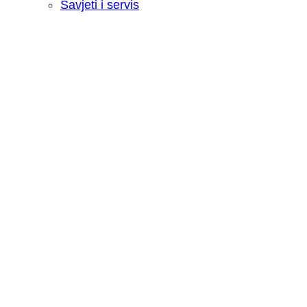
Savjeti i servis
Recenzija: HONOR Magic V6 - Preklopn