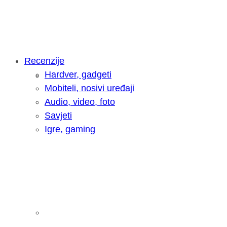
Recenzije
Hardver, gadgeti
Intervju: Goran Jović, fotograf - Hrva
Mobiteli, nosivi uređaji
Audio, video, foto
Savjeti
Igre, gaming
Pitamo vas: Koliko često koristite AI 