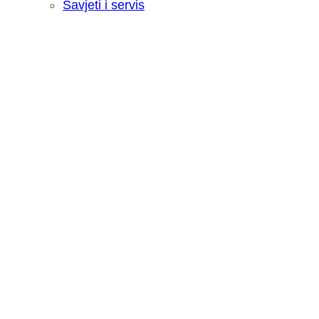
Savjeti i servis
Recenzija: HONOR Magic V6 - Preklopn