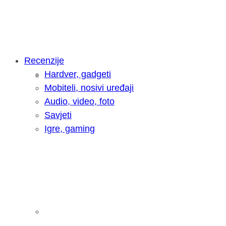
Recenzije
Hardver, gadgeti
Intervju: Goran Jović, fotograf - Hrva
Mobiteli, nosivi uređaji
Audio, video, foto
Savjeti
Igre, gaming
Pitamo vas: Koliko često koristite AI 