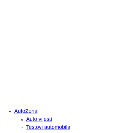
AutoZona
Auto vijesti
Savjetujemo: Što učiniti kada vaš iPa
Testovi automobila