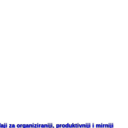
i za organiziraniji, produktivniji i mirniji