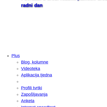
radni dan
Plus
Blog, kolumne
Samsung otkrio kako je nastajala nov
Videoteka
razvoja donijelo tanje i izdržljivije p
Aplikacija tjedna
Profili tvrtki
Zapošljavanja
Anketa