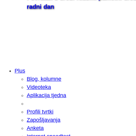
radni dan
Plus
Blog, kolumne
Samsung otkrio kako je nastajala nov
Videoteka
razvoja donijelo tanje i izdržljivije p
Aplikacija tjedna
Profili tvrtki
Zapošljavanja
Anketa