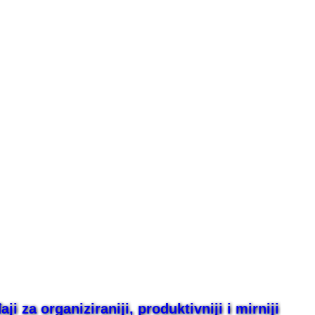
i za organiziraniji, produktivniji i mirniji