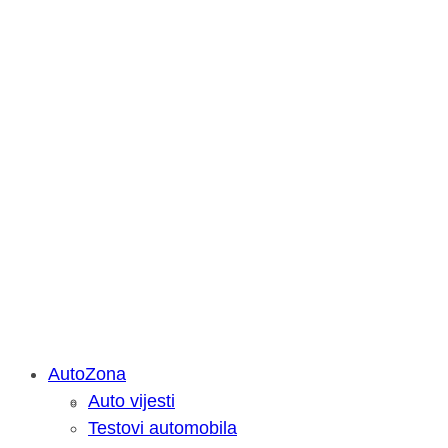
AutoZona
Auto vijesti
Savjetujemo: Što učiniti kada vaš iPa
Testovi automobila