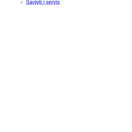
Savjeti i servis
Recenzija: HONOR Magic V6 - Preklopn