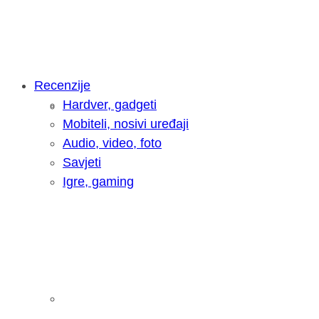
Recenzije
Hardver, gadgeti
Intervju: Goran Jović, fotograf - Hrva
Mobiteli, nosivi uređaji
Audio, video, foto
Savjeti
Igre, gaming
Pitamo vas: Koliko često koristite AI 