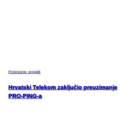
Poslovanje, projekti
Hrvatski Telekom zaključio preuzimanje
PRO-PING-a