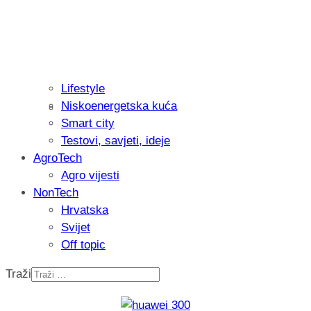
Lifestyle
Niskoenergetska kuća
Isprobali smo: Thermostar Avantgarde 
Smart city
Testovi, savjeti, ideje
AgroTech
Agro vijesti
NonTech
Hrvatska
Svijet
Off topic
Traži
Recenzija: Einhell Professional CP-EP 