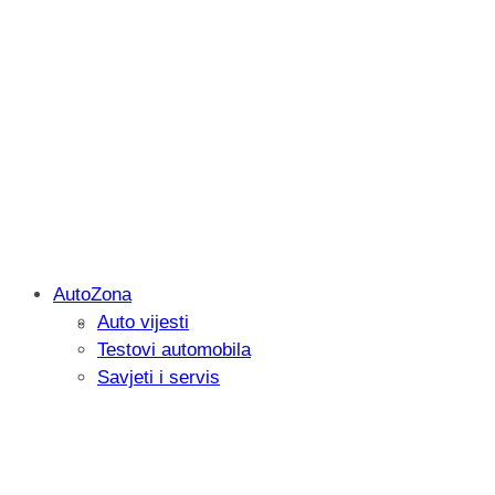
AutoZona
Auto vijesti
Savjetujemo: Što učiniti kada vaš iPad 
Testovi automobila
Savjeti i servis