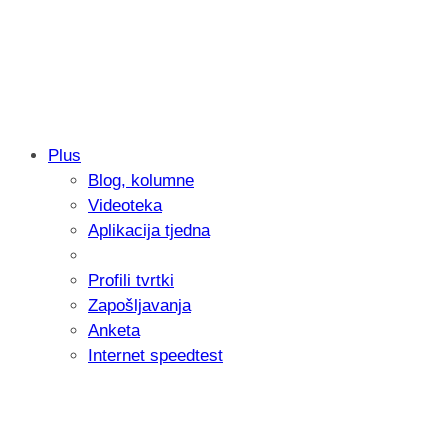
Plus
Blog, kolumne
Samsung otkrio kako je nastajala nova 
Videoteka
donijelo tanje i izdržljivije preklopne ur
Aplikacija tjedna
Profili tvrtki
Zapošljavanja
Anketa
Internet speedtest