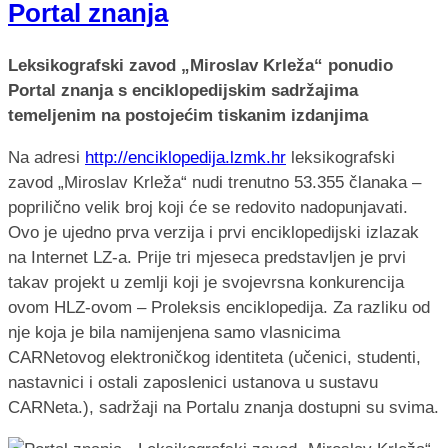
Portal znanja
Leksikografski zavod „Miroslav Krleža“ ponudio
Portal znanja s enciklopedijskim sadržajima
temeljenim na postojećim tiskanim izdanjima
Na adresi
http://enciklopedija.lzmk.hr
leksikografski
zavod „Miroslav Krleža“ nudi trenutno 53.355 članaka –
poprilično velik broj koji će se redovito nadopunjavati.
Ovo je ujedno prva verzija i prvi enciklopedijski izlazak
na Internet LZ-a. Prije tri mjeseca predstavljen je prvi
takav projekt u zemlji koji je svojevrsna konkurencija
ovom HLZ-ovom – Proleksis enciklopedija. Za razliku od
nje koja je bila namijenjena samo vlasnicima
CARNetovog elektroničkog identiteta (učenici, studenti,
nastavnici i ostali zaposlenici ustanova u sustavu
CARNeta.), sadržaji na Portalu znanja dostupni su svima.