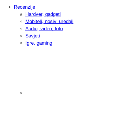
Recenzije
Hardver, gadgeti
Intervju: Goran Jović, fotograf - Hrvatsk
Mobiteli, nosivi uređaji
Audio, video, foto
Savjeti
Igre, gaming
Pitamo vas: Koliko često koristite AI al