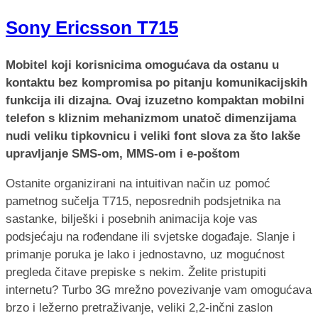
Sony Ericsson T715
Mobitel koji korisnicima omogućava da ostanu u
kontaktu bez kompromisa po pitanju komunikacijskih
funkcija ili dizajna. Ovaj izuzetno kompaktan mobilni
telefon s kliznim mehanizmom unatoč dimenzijama
nudi veliku tipkovnicu i veliki font slova za što lakše
upravljanje SMS-om, MMS-om i e-poštom
Ostanite organizirani na intuitivan način uz pomoć
pametnog sučelja T715, neposrednih podsjetnika na
sastanke, bilješki i posebnih animacija koje vas
podsjećaju na rođendane ili svjetske događaje. Slanje i
primanje poruka je lako i jednostavno, uz mogućnost
pregleda čitave prepiske s nekim. Želite pristupiti
internetu? Turbo 3G mrežno povezivanje vam omogućava
brzo i ležerno pretraživanje, veliki 2,2-inčni zaslon