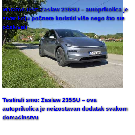
Maraton test: Zaslaw 235SU – autoprikolica je
stvar koju počnete koristiti više nego što ste
očekivali
Testirali smo: Zaslaw 235SU – ova
autoprikolica je neizostavan dodatak svakom
domaćinstvu