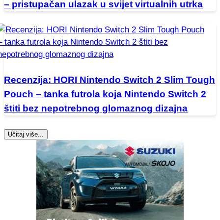
– pristupačan ulazak u svijet virtualnih utrka
Recenzija: HORI Nintendo Switch 2 Slim Tough
Pouch – tanka futrola koja Nintendo Switch 2
štiti bez nepotrebnog glomaznog dizajna
Učitaj više...