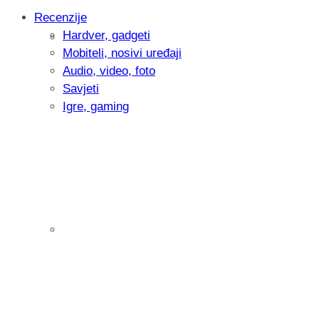
Recenzije
Hardver, gadgeti
Intervju: Goran Jović, fotograf - Hrvatsk
Mobiteli, nosivi uređaji
Audio, video, foto
Savjeti
Igre, gaming
Pitamo vas: Koliko često koristite AI al