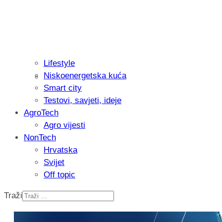
Lifestyle
Niskoenergetska kuća
Recenzija: Philips All-in-One Trimmer 
Smart city
muškarcu
Testovi, savjeti, ideje
AgroTech
Agro vijesti
NonTech
Hrvatska
Svijet
Off topic
Traži
Isprobali smo: Thermostar Avantgarde 