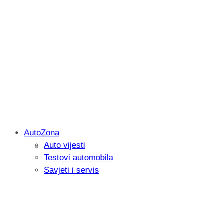
AutoZona
Auto vijesti
Savjetujemo: Što učiniti kada vaš iPad 
Testovi automobila
Savjeti i servis