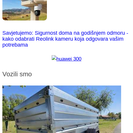
Savjetujemo: Sigurnost doma na godišnjem odmoru -
kako odabrati Reolink kameru koja odgovara vašim
potrebama
Vozili smo