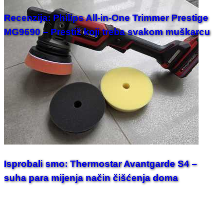
Recenzija: Philips All-in-One Trimmer Prestige
MG9690 – Prestiž koji treba svakom muškarcu
Isprobali smo: Thermostar Avantgarde S4 –
suha para mijenja način čišćenja doma